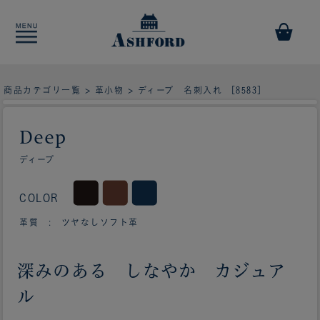
商品カテゴリ一覧
>
革小物
> ディープ 名刺入れ ［8583］
Deep
ディープ
COLOR
革質 : ツヤなしソフト革
深みのある しなやか カジュア
ル