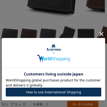
ディープ 名刺入れ ［8583］
8583
5,500円
(消費税込:6,050円)
[55ポイント進呈 ]
カラー
022 ブラウン
在庫数：1
011 ブラック
在庫数：2