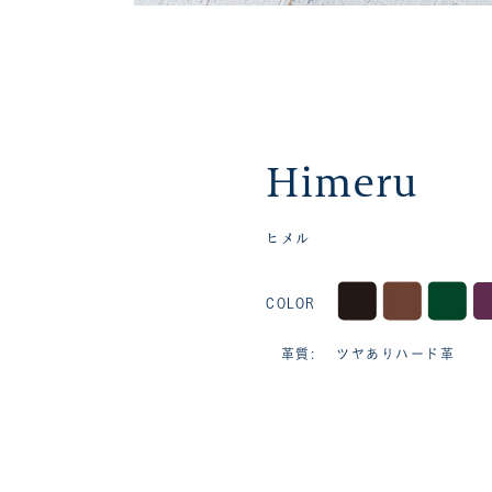
Himeru
ヒメル
COLOR
革質: ツヤありハード革