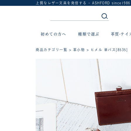
上質なレザー文具を発信する - ASHFORD since1986
初めての方へ
種類で選ぶ
革質·テイ
商品カテゴリ一覧
>
革小物
> ヒメル 単パス[8535]