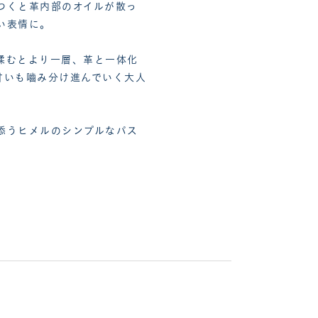
つくと革内部のオイルが散っ
い表情に。
揉むとより一層、革と一体化
甘いも嚙み分け進んでいく大人
添うヒメルのシンプルなパス