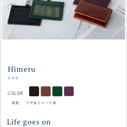
Himeru
ヒメル
COLOR
革質: ツヤありハード革
Life goes on