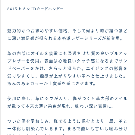
8415 ヒメル IDカードホルダー
魅力的かつお求めやすい価格、そして何より時が経つほど
に深い満足感が得られる本格派レザーシリーズが新登場。
革の内部にオイルを幾重にも浸透させた質の高いプルアッ
プレザーを使用。表面は心地良いタッチ感になるまでサン
ドペーパーをかけ、さらっと滑らか。エイジングの影響を
受けやすくし、艶感が上がりやすい革へと仕上りました。
深みのあるカラーが上質感を感じさせます。
使用に際し、革にシワが入り、傷がつくと革内部のオイル
が散って本来の薄い染色が現れ、味わい深い表情に。
ついた傷を愛おしみ、撫でるように揉むとより一層、革と
一体化し馴染んでいきます。まるで酸いも甘いも嚙み分け