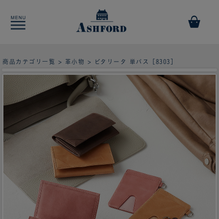
商品カテゴリ一覧
>
革小物
> ビタリータ 単パス［8303］