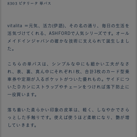
8303 ビタリータ 単パス
vitalita ＝元気、活力(伊語)、その名の通り、毎日の生活を
活気づけてくれる、ASHFORDで人気シリーズです。オール
メイドインジャパンの確かな技術に支えられて誕生しまし
た。
こちらの単パスは、シンプルな中にも細かい工夫がなさ
れ、表、裏、真ん中にそれぞれ1枚、合計3枚のカード型乗
車券や定期が入るポケットがついた優れもの。サイドにつ
いたＤカンにストラップやチェーンをつければ落下防止に
一役買います。
落ち着いた柔らかい印象の皮革は、軽く、しなやかでさら
っとした手触りです。使えば使うほど柔軟になり、艶が増
していきます。