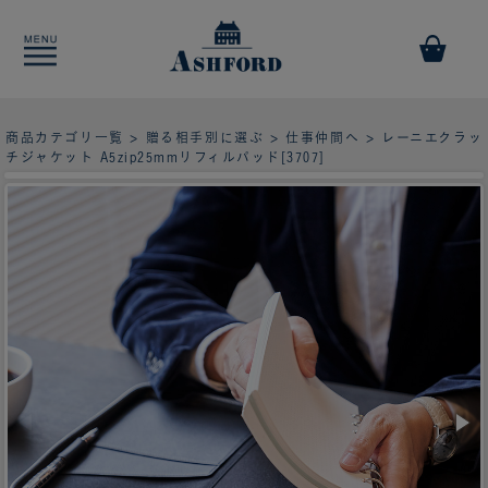
商品カテゴリ一覧
>
贈る相手別に選ぶ
>
仕事仲間へ
> レーニエクラッ
チジャケット A5zip25mmリフィルパッド[3707]