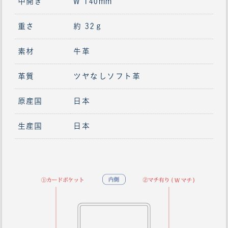
中開き
W 140mm
重さ
約 32ｇ
素材
牛革
革質
ツヤなしソフト革
原産国
日本
生産国
日本