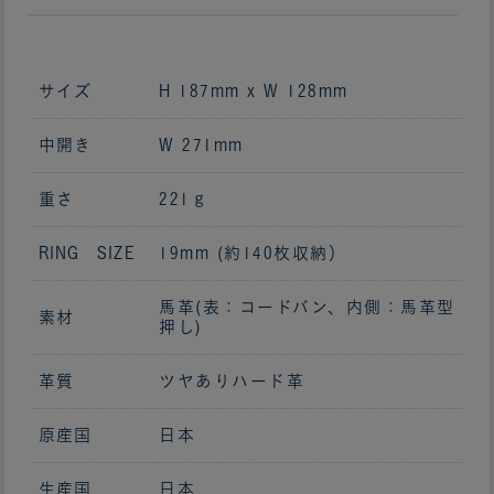
サイズ
H 187mm x W 128mm
中開き
W 271mm
重さ
221ｇ
RING SIZE
19mm (約140枚収納）
馬革(表：コードバン、内側：馬革型
素材
押し)
革質
ツヤありハード革
原産国
日本
生産国
日本