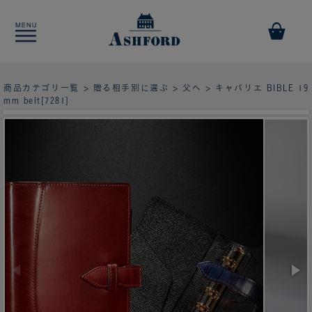
商品カテゴリ一覧
>
贈る相手別に選ぶ
>
父へ
> キャバリエ BIBLE 19
mm belt[7281]