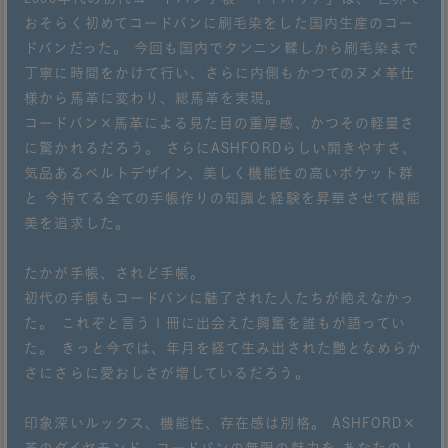
おそらく初めてコードバンに刷毛染をした国内生産のコー
ドバンだった。 今回も国内でタンニン鞣しから刷毛染まで
丁寧に時間をかけて行い、さらに内側もかつてのヌメ革仕
様から馬革に変わり、総馬革を実現。
コードバン×馬革による見た目の重厚感、かつその軽量さ
に驚かれるだろう。 さらにASHFORDらしい開きやすさ、
気品あるベルトデザイン、美しく機能性の高いポケット群
と 今持てる全ての手帳作りの知識と経験を昇華させて機能
美を追求した。
たかが手帳、されど手帳。
初代の手帳もコードバンに魅了された人たちが絶えなかっ
た。 これぞと言う１冊に出会えた興奮を誰もが語ってい
た。 きっと今では、年月を経て生み出された艶となめらか
さにさらに愛おしさが増しているだろう。
印象深いルックス、機能性、存在感は別格。 ASHFORD×
革のダイヤモンド、コードバンの無限の魅力を あなたの人