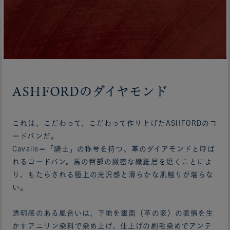
ASHFORDのダイヤモンド
これは、こだわって、こだわって作り上げたASHFORDのコ
ードバンだ。
Cavalie＝「騎士」の称号を持つ、革のダイアモンドと呼ば
れるコードバン。馬の臀部の緻密な繊維層を磨くことによ
り、もたらされる極上の光沢感と滑らかな肌触りが堪らな
い。
透明感のある風合いは、下地を銀面（革の表）の表情を生
かすアニリン染料で染め上げ、仕上げの刷毛染めでアンテ