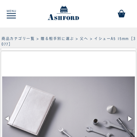
商品カテゴリ一覧
>
贈る相手別に選ぶ
>
父へ
> イシューA5 15mm［3
077］