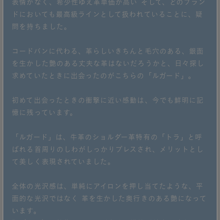
表情がなく、希少性ゆえ革単価が高い そして、どのブラン
ドにおいても最高級ラインとして扱われていることに、疑
問を持ちました。
コードバンに代わる、革らしいきちんと毛穴のある、銀面
を生かした艶のある丈夫な革はないだろうかと、日々探し
求めていたときに出会ったのがこちらの「ルガード」。
初めて出会ったときの衝撃に近い感動は、今でも鮮明に記
憶に残っています。
「ルガード」は、牛革のショルダー革特有の「トラ」と呼
ばれる首周りのしわがしっかりプレスされ、メリットとし
て美しく表現されていました。
全体の光沢感は、単純にアイロンを押し当てたような、平
面的な光沢ではなく 革を生かした奥行きのある艶になって
います。