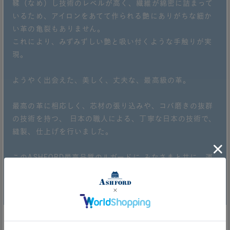
鞣（なめ）し技術のレベルが高く、繊維が綿密に詰まって
いるため、アイロンをあてて作られる艶にありがちな細か
い革の亀裂もありません。
これにより、みずみずしい艶と吸い付くような手触りが実
現。
ようやく出会えた、美しく、丈夫な、最高級の革。
最高の革に相応しく、芯材の張り込みや、コバ磨きの抜群
の技術を持つ、 日本の職人による、丁寧な日本の技術で、
縫製、仕上げを行いました。
このASHFORD最高品質のルガードに みなさまと共に、運
命を感じた出会いを分かち合えたら幸いです。