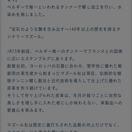
ベルギーで唯一といわれるタンナーで鞣し加工を行い、水
染めを施しました。
「宝石のような艶を生み出す～140年以上の歴史を誇るタ
ンナリーマズール」
1873年創設、ベルギー唯一のタンナーでフランスとの国境
に近いエステンブルグにあります。
創業当初、ヨーロッパの石畳に合わせ、堅牢性に優れた靴
底用の革生産から始まったマズール社は現在、伝統的な植
物タンニン鞣し製法と近代技術を導入して仕上げた優れた
皮革を作り続けています。
そうして作り上げられた皮革は、年月が経つごとに自然な
美しさを増し手に入れた者にしか味わえない、革製品への
愛着心を育みます。
マズール社は歴史に裏打ちされた品質の向上だけでなく、