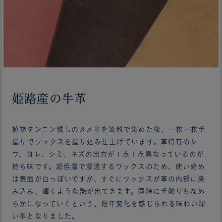
姫路産の牛革
植物タンニン鞣しのヌメ革を染料で染めた後、一枚一枚手
塗りでワックスを塗り込み仕上げています。革特有のシ
ワ、ヨレ、シミ、キズの出方が１点１点異なっているのが
持ち味です。超低温で浸透するワックスのため、使い始め
は表面が白っぽいですが、すぐにワックスが革の内部に染
み込み、輝くような艶が出てきます。同時に手触りもなめ
らかになっていくという、経年変化を感じられる味わい深
い革となりました。