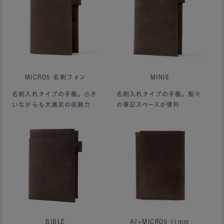
MICRO5 名刺フォン
MINI6
名刺入れタイプの手帳。小さ
名刺入れタイプの手帳。程々
いながらも大満足の収納力
の筆記スペースが便利
BIBLE
A7+MICRO5 11mm