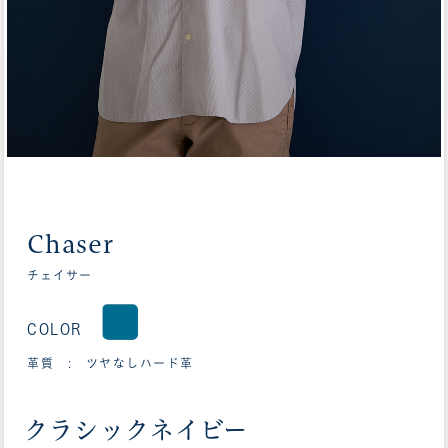
Chaser
チェイサー
COLOR
革質 : ツヤなしハード革
クラシックネイビー