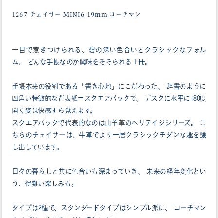
1267 チェイサー MINI6 19mm コーチマン
一目で惹きつけられる、碧の深い色合いとクラシックなフォル
ム、 どんな手帳なのか興味をそそられる１冊。
手帳本来の役割である「書き心地」にこだわった、 辞書のように
四角い特徴的な背表紙＝スクエアバックで、 デスクに水平に180度
開く姿は快感すら覚えます。
スクエアバックで代表的なのは山羊革のヘリテイジシリーズ。 こ
ちらのチェイサーは、牛革でより一層クラシックモダンな趣を醸
し出しています。
日々の暮らしと共に色合いも深まっていき、 未来の経年変化とい
う、得難い楽しみも。
タイプは2種で、スタンダードタイプはシンプル派に、 コーチマン