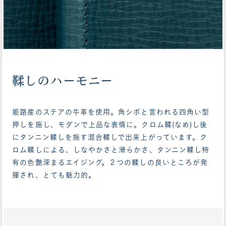
鞣しのハーモニー
姫路産のステアの牛革を使用。角シボと言われる四角い型
押しを施し、モダンで上品な表情に。クロム鞣(なめ)し後
にタンニン鞣しを施す混合鞣しで出来上がっています。ク
ロム鞣しによる、しなやかさと滑らかさ、タンニン鞣し特
有の色艶深まるエイジング。２つの鞣しの良いところが発
揮され、とても魅力的。