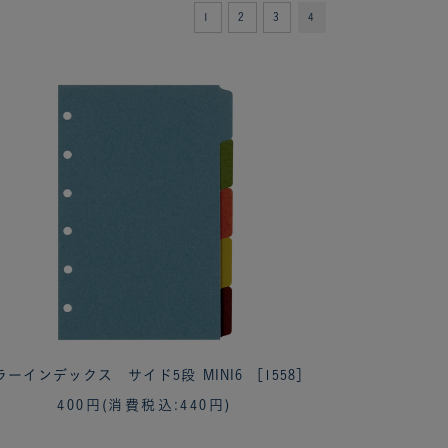
1
2
3
4
ラーインデックス サイド5段 MINI6 ［1558］
400円
(消費税込:440円)