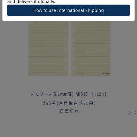
メモリーフ(6.5mm罫) MINI6 ［1524］
250円
(消費税込:275円)
在庫切れ
アド