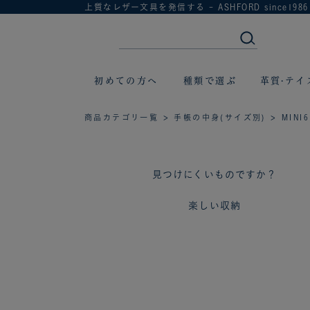
上質なレザー文具を発信する - ASHFORD since1986
初めての方へ
種類で選ぶ
革質·テイ
商品カテゴリ一覧
>
手帳の中身(サイズ別)
> MINI6
見つけにくいものですか？
楽しい収納