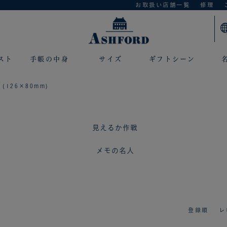
お取扱い店舗一覧
修理
スト
手帳の中身
サイズ
ギフトシーン
 (126×80mm)
見えるか作戦
メモの名人
登録順
レ