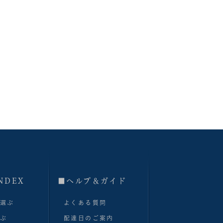
NDEX
■へルプ＆ガイド
で選ぶ
よくある質問
選ぶ
配達日のご案内