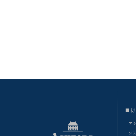
■初
ア
シ