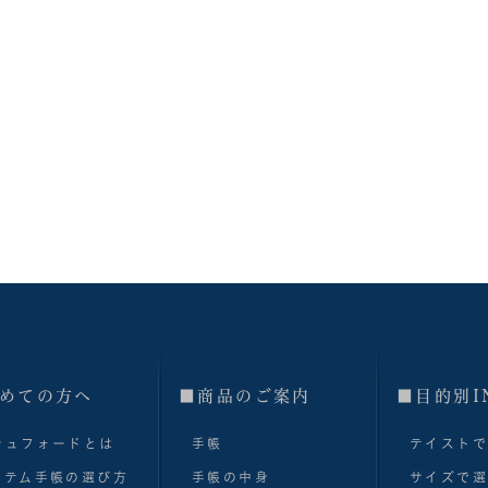
めての方へ
■商品のご案内
■目的別I
シュフォードとは
手帳
テイスト
ステム手帳の選び方
手帳の中身
サイズで