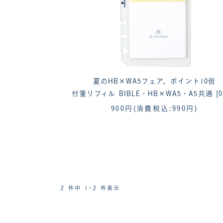
夏のHB×WA5フェア、ポイント10倍
付箋リフィル BIBLE・HB×WA5・A5共通 [03
900円
(消費税込:990円)
2 件中 1-2 件表示