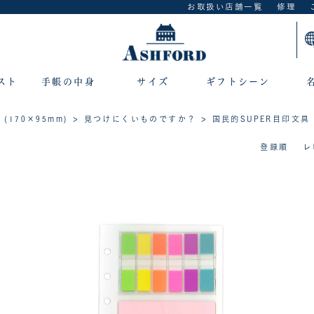
お取扱い店舗一覧
修理
スト
手帳の中身
サイズ
ギフトシーン
E (170×95mm)
>
見つけにくいものですか？
> 国民的SUPER目印文具
登録順
レ