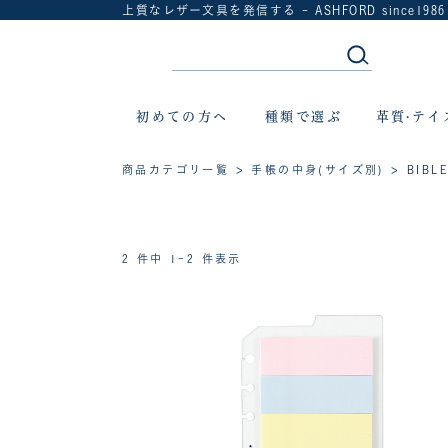
上質なレザー文具を発信する - ASHFORD since1986
初めての方へ
種類で選ぶ
革質·テイ
商品カテゴリ一覧
>
手帳の中身(サイズ別)
>
BIBL
2 件中 1-2 件表示