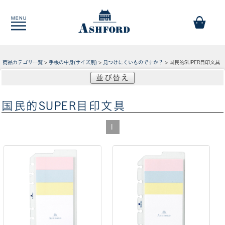
商品カテゴリ一覧
>
手帳の中身(サイズ別)
>
見つけにくいものですか？
> 国民的SUPER目印文具
並び替え
国民的SUPER目印文具
1