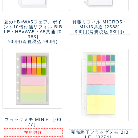
夏のHB×WA5フェア、ポイ
付箋リフィル MICRO5・
ント10倍
付箋リフィル BIB
MINI6共通 [2588]
LE・HB×WA5・A5共通 [0
800円
(消費税込:880円)
383]
900円
(消費税込:990円)
フラッグメモ MINI6 ［00
77］
完売終了
フラッグメモ BIB
在庫切れ
LE ［0274］