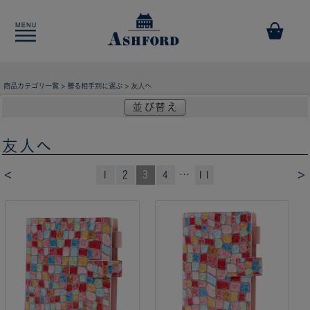
商品カテゴリ一覧
>
贈る相手別に選ぶ
> 友人へ
並び替え
友人へ
<
>
1
2
3
4
…
11