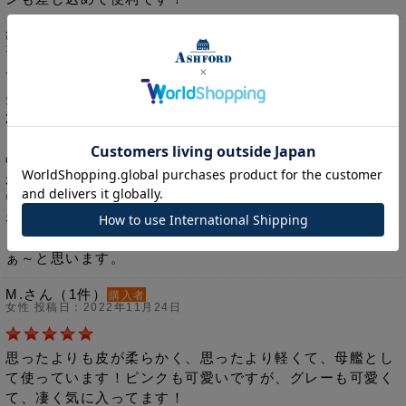
ひろ丸さん（1件）
購入者
北海道/女性 投稿日：2022年11月26日
先にピンク15mmを使用してましたが 家置きの母艦用に
25mmのグレーを購入しました。
このグレーの色味は決して地味すぎる事なく、リザード調
の型押しのおかげで高級感もありピンクと並ぶと気分が上
がり↑ます。私の場合、毎日使っていると目が慣れてしま
い、壊れてもいないのに少々飽きて来るときがあります。
なので、ピンク春秋、グレー夏冬と使い分けています。３
ヶ月ぶりにご対面すると、改めてどちらの色も いい色だな
ぁ～と思います。
M.さん（1件）
購入者
女性 投稿日：2022年11月24日
思ったよりも皮が柔らかく、思ったより軽くて、母艦とし
て使っています！ピンクも可愛いですが、グレーも可愛く
て、凄く気に入ってます！