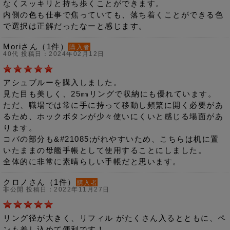
なくスッキリと持ち歩くことができます。
内側の色も仕事で焦っていても、落ち着くことができる色
で選択は正解だったなーと感じます。
Moriさん（1件）
購入者
40代 投稿日：2024年02月12日
アシュブルーを購入しました。
見た目も美しく、25㎜リングで収納にも優れています。
ただ、職場では常に手に持って移動し頻繁に開く必要があ
るため、ホックボタンが少々使いにくいと感じる場面があ
ります。
コバの部分も&#21085;がれやすいため、こちらは机に置
いたままの母艦手帳として使用することにしました。
全体的に非常に素晴らしい手帳だと思います。
クロノさん（1件）
購入者
非公開 投稿日：2022年11月27日
リング径が大きく、リフィル がたくさん入るとともに、ペ
ンも差し込めて便利です！