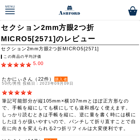
セクション2mm方眼2つ折
MICRO5[2571]のレビュー
セクション2mm方眼2つ折MICRO5[2571]
この商品の平均評価
5.00
たかにぃさん（22件）
購入者
50代/男性 投稿日：2023年09月09日
筆記可能部分が縦105mm×横107mmとほぼ正方形なの
で、手帳を縦にしても横にしても違和感なく使えます。
しっかり読むときは手帳を縦に、逆に量を書く時には横に
したほうが扱いやすいので、パンチして折り直すことで自
在に向きを変えられる2つ折リフィルは大変便利です。