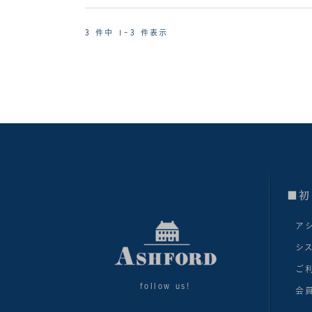
3 件中 1-3 件表示
■初
ア
シ
ご
follow us!
会