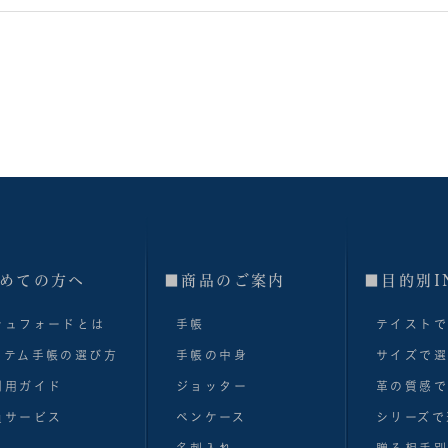
めての方へ
■商品のご案内
■目的別I
シュフォードとは
手帳
テイスト
ステム手帳の選び方
手帳の中身
サイズで
利用ガイド
ジョッター
革の質感
員サービス
ペンケース
シリーズで