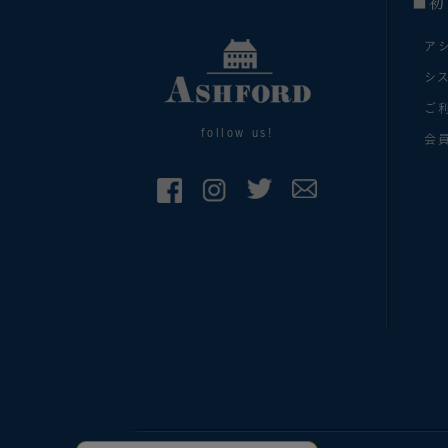
■初
ア
シ
ご
follow us!
会