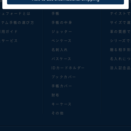
めての方へ
■商品のご案内
■目的別I
シュフォードとは
手帳
テイスト
ステム手帳の選び方
手帳の中身
サイズで
利用ガイド
ジョッター
革の質感
員サービス
ペンケース
シリーズで
名刺入れ
贈る相手
パスケース
名入れにつ
IDカードホルダー
法人記念品
ブックカバー
手帳カバー
財布
キーケース
その他