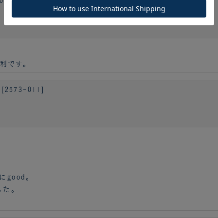
060]
利です。
573-011]
good。
した。
。