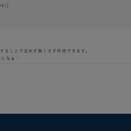
061］
することで忘れず無くさず所持できます。
のになぁ‥