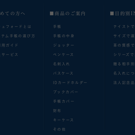
めての方へ
■商品のご案内
■目的別I
シュフォードとは
手帳
テイスト
ステム手帳の選び方
手帳の中身
サイズで
利用ガイド
ジョッター
革の質感
員サービス
ペンケース
シリーズで
名刺入れ
贈る相手
パスケース
名入れにつ
IDカードホルダー
法人記念品
ブックカバー
手帳カバー
財布
キーケース
その他