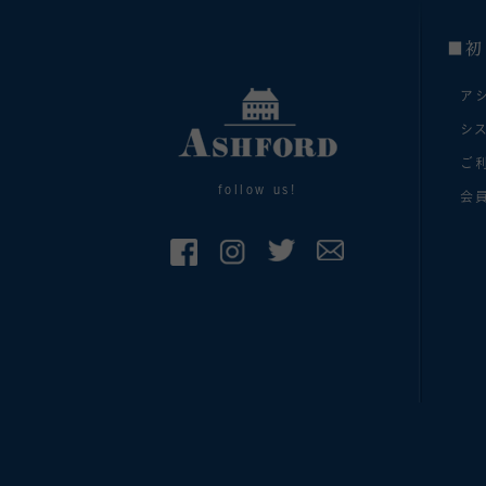
■初
ア
シ
ご
follow us!
会