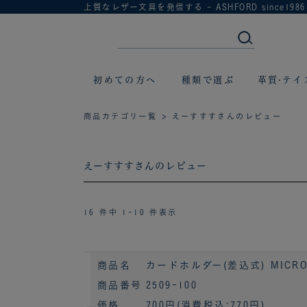
上質なレザー文具を発信する - ASHFORD since1986
初めての方へ
種類で選ぶ
革質·テイ
商品カテゴリ一覧
> えーすすすさんのレビュー
えーすすすさんのレビュー
16 件中 1-10 件表示
商品名
カードホルダー(差込式) MICRO
商品番号
2509-100
価格
700円
(消費税込:770円)