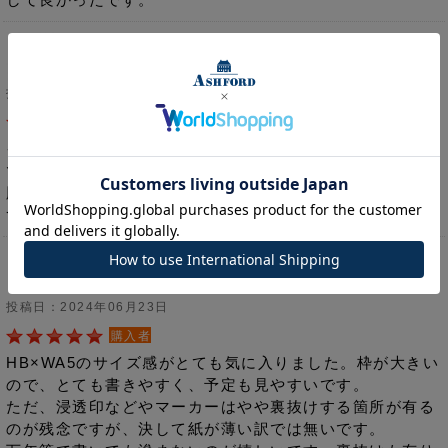
ペーパーリフター HB×WA5 ［6611］
投稿日：2024年06月23日
購入者
インデックスが下に付いているので、ページが開きやすい
です。また、下敷きとしても使え、リングを開閉せずに着
脱できるのが便利で気に入ってます。手帳を購入したら必
ず購入するアイテムのひとつです。
月間ダイアリー(見開き1ヶ
月)HB×WA5［6404］
投稿日：2024年06月23日
購入者
HB×WA5のサイズ感がとても気に入りました。枠が大きい
ので、とても書きやすく、予定も見やすいです。
ただ、浸透印などやマーカーはやや裏抜けする箇所が有る
のが残念ですが、決して紙が薄い訳では無いです。