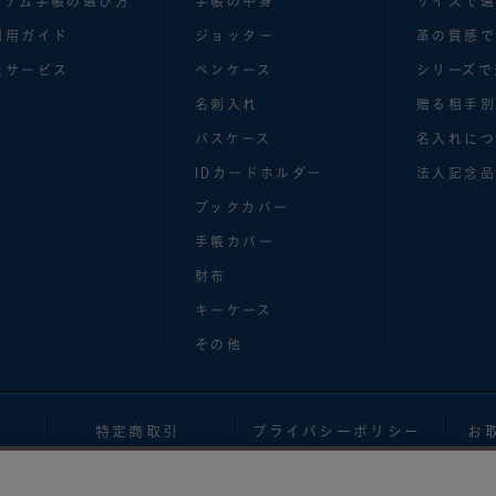
ステム手帳の選び方
手帳の中身
サイズで
利用ガイド
ジョッター
革の質感
員サービス
ペンケース
シリーズで
名刺入れ
贈る相手
パスケース
名入れにつ
IDカードホルダー
法人記念品
ブックカバー
手帳カバー
財布
キーケース
その他
特定商取引
プライバシーポリシー
お