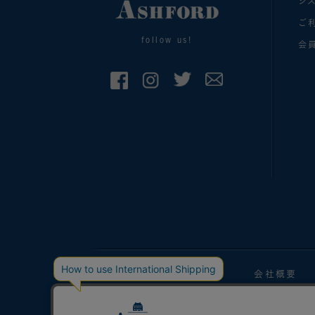
シ
ご
follow us!
会
手帳マガジン
会社概要