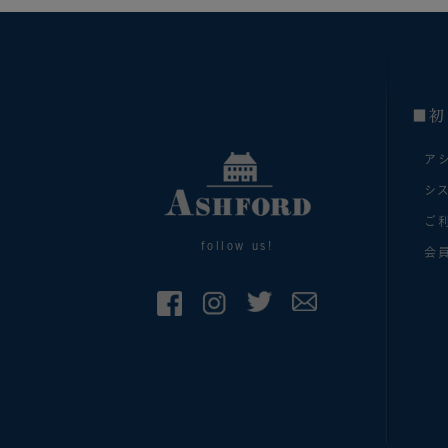
■初
ア
シ
ご
follow us!
会