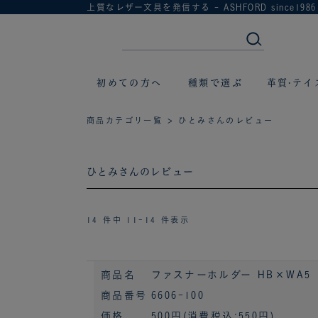
上質なレザー文具を発信する - ASHFORD since1986
初めての方へ
種類で選ぶ
革質·テイ
商品カテゴリ一覧
> ひとみさんのレビュー
ひとみさんのレビュー
14 件中 11-14 件表示
商品名
ファスナーホルダー HB×WA5 
商品番号
6606-100
価格
500円
(消費税込:550円)