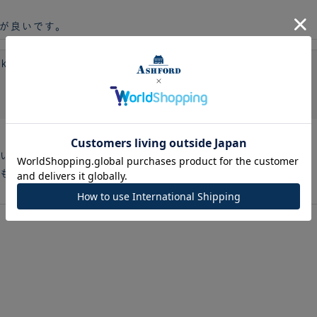
が良いです。
k ［6143］
いです。
もあって扱いやすく