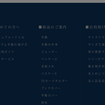
めての方へ
■商品のご案内
■目的別I
シュフォードとは
手帳
テイスト
ステム手帳の選び方
手帳の中身
サイズで
利用ガイド
ジョッター
革の質感
員サービス
ペンケース
シリーズで
名刺入れ
贈る相手
パスケース
名入れにつ
IDカードホルダー
法人記念品
ブックカバー
手帳カバー
財布