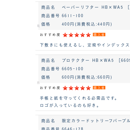
商品名
ペーパーリフター HB×WA5 ［
商品番号
6611-100
価格
400円
(消費税込:440円)
おすすめ度
購入者
下敷きにも使えるし、定規やインデック
商品名
プロテクター HB×WA5 ［660
商品番号
6605-100
価格
600円
(消費税込:660円)
おすすめ度
購入者
手帳と紙を守ってくれる必需品です。
ロゴが入っているのも好き。
商品名
限定カラードットリーフパープルHB
商品番号
6646-178