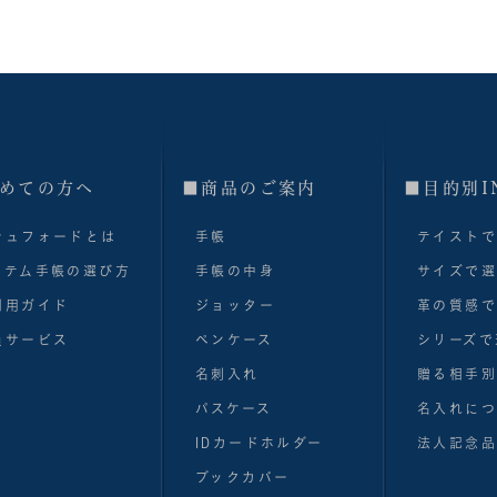
めての方へ
■商品のご案内
■目的別I
シュフォードとは
手帳
テイスト
ステム手帳の選び方
手帳の中身
サイズで
利用ガイド
ジョッター
革の質感
員サービス
ペンケース
シリーズで
名刺入れ
贈る相手
パスケース
名入れにつ
IDカードホルダー
法人記念品
ブックカバー