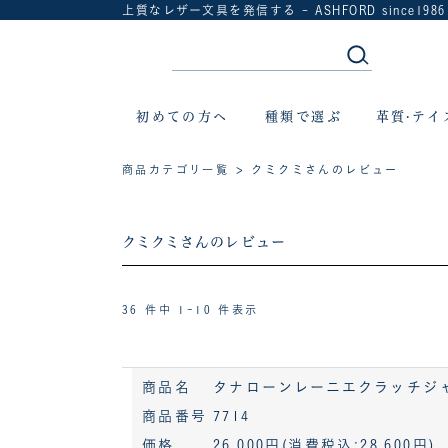
上質なレザー文具を発信する - ASHFORD since1986
初めての方へ
種類で選ぶ
革質·テイ
商品カテゴリ一覧
> クミクミさんのレビュー
クミクミさんのレビュー
36 件中 1-10 件表示
商品名
タナローンレーニエクラッチジャケッ
商品番号
7714
価格
26,000円
(消費税込:28,600円)