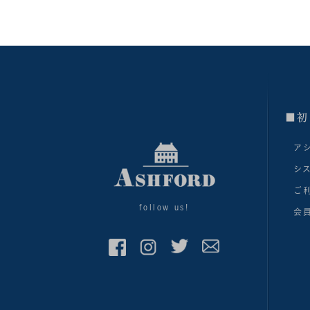
■初
ア
シ
ご
follow us!
会