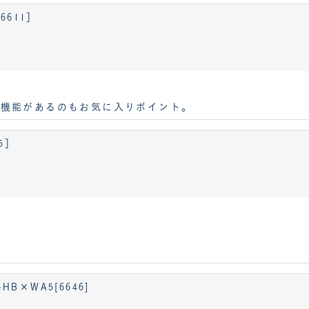
6611］
ス機能があるのもお気に入りポイント。
5］
×WA5[6646]