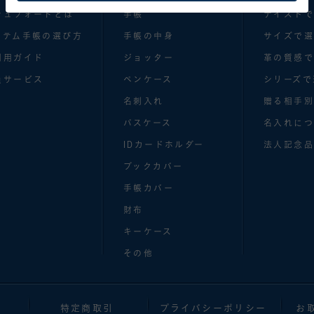
シュフォードとは
手帳
テイスト
ステム手帳の選び方
手帳の中身
サイズで
利用ガイド
ジョッター
革の質感
員サービス
ペンケース
シリーズで
名刺入れ
贈る相手
パスケース
名入れにつ
IDカードホルダー
法人記念品
ブックカバー
手帳カバー
財布
キーケース
その他
特定商取引
プライバシーポリシー
お