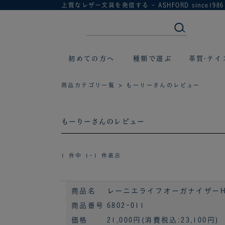
上質なレザー文具を発信する - ASHFORD since1986
初めての方へ
種類で選ぶ
革質·テイ
商品カテゴリ一覧
> もーりーさんのレビュー
もーりーさんのレビュー
1 件中 1-1 件表示
商品名
レーニエライフオーガナイザーHB×
商品番号
6802-011
価格
21,000円
(消費税込:23,100円)