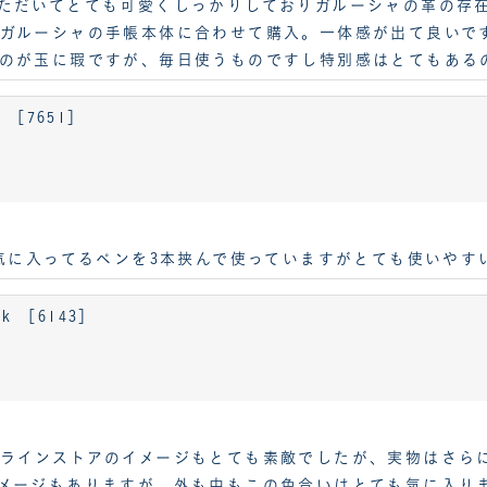
ただいてとても可愛くしっかりしておりガルーシャの革の存
ガルーシャの手帳本体に合わせて購入。一体感が出て良いで
いのが玉に瑕ですが、毎日使うものですし特別感はとてもある
 ［7651］
。気に入ってるペンを3本挟んで使っていますがとても使いやす
k ［6143］
ラインストアのイメージもとても素敵でしたが、実物はさら
メージもありますが、外も中もこの色合いはとても気に入り