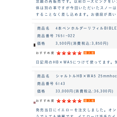
念願の再販売です。以前ローズピンクをい
体は別の革ですが今回いただいたスノーは
することなく差し込めます。お値段が高
商品名
4本ペンホルダーリフィルBIBLE
商品番号
7651-022
価格
3,500円
(消費税込:3,850円)
おすすめ度
購入者
日記用のHB×WA5につけて使ってます
商品名
シャルトルHB×WA5 25mmhoc
商品番号
6143
価格
33,000円
(消費税込:36,300円)
おすすめ度
購入者
発売当日にイエローを注文しました。オン
うでとても綺麗です。イエローは派手なイ