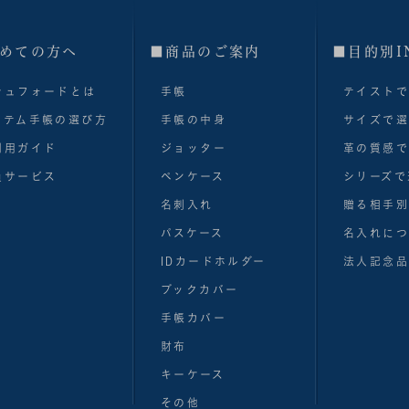
めての方へ
■商品のご案内
■目的別I
シュフォードとは
手帳
テイスト
ステム手帳の選び方
手帳の中身
サイズで
利用ガイド
ジョッター
革の質感
員サービス
ペンケース
シリーズで
名刺入れ
贈る相手
パスケース
名入れにつ
IDカードホルダー
法人記念品
ブックカバー
手帳カバー
財布
キーケース
その他