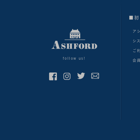
■初
ア
シ
ご
follow us!
会