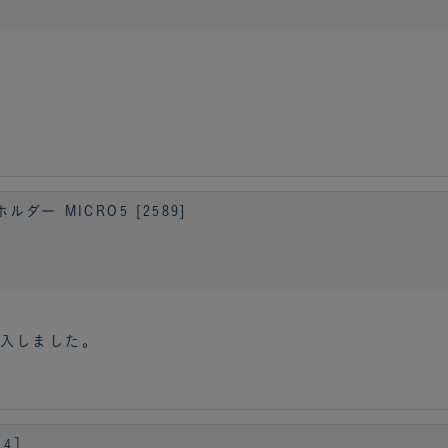
ー MICRO5 [2589]
入しました。
14］