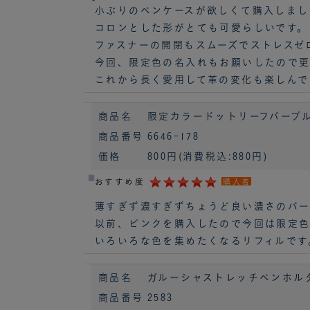
小ぶりのペンケースが欲しくて購入しまし
コロンとした形がとても可愛らしいです。
ファスナーの開閉もスムーズでストレスゼ
今回、限定色の名入れもお願いしたので
これから長く愛用して革の変化も楽しんで
商品名
限定カラードットリーフパープルHB
商品番号
6646-178
価格
800円
(消費税込:880円)
おすすめ度
購入者
薄すぎず濃すぎずちょうど良い濃さのパー
以前、ピンクを購入したので今回は限定
いろいろな色を集めたくなるリフィルです
商品名
ガルーシャストレッチペンホルダー M
商品番号
2583