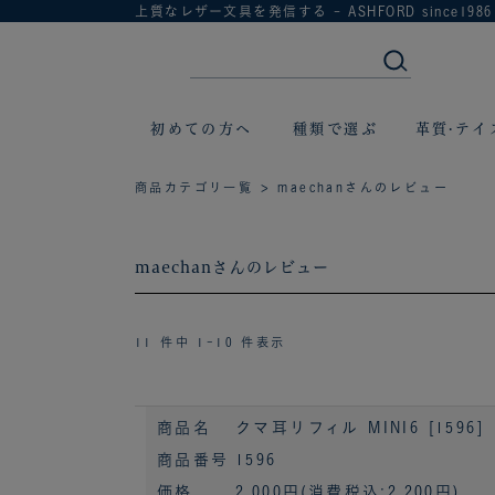
上質なレザー文具を発信する - ASHFORD since1986
初めての方へ
種類で選ぶ
革質·テイ
商品カテゴリ一覧
> maechanさんのレビュー
maechanさんのレビュー
11 件中 1-10 件表示
商品名
クマ耳リフィル MINI6 [1596]
商品番号
1596
価格
2,000円
(消費税込:2,200円)