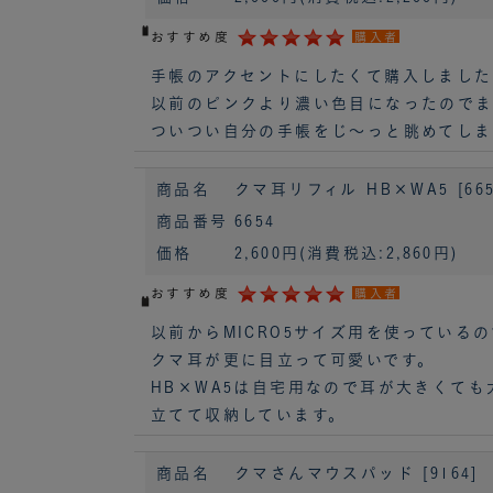
おすすめ度
購入者
手帳のアクセントにしたくて購入しました
以前のピンクより濃い色目になったのでま
ついつい自分の手帳をじ～っと眺めてしま
商品名
クマ耳リフィル HB×WA5 [665
商品番号
6654
価格
2,600円
(消費税込:2,860円)
おすすめ度
購入者
以前からMICRO5サイズ用を使っている
クマ耳が更に目立って可愛いです。
HB×WA5は自宅用なので耳が大きくても
立てて収納しています。
商品名
クマさんマウスパッド [9164]