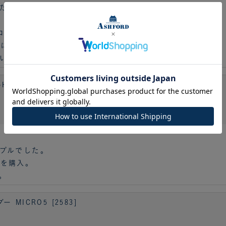
た。
ロです。
更に可愛くなりました♪
いきたいです。
×WA5[6646]
プルでした。
色を購入。
。
ICRO5 [2583]