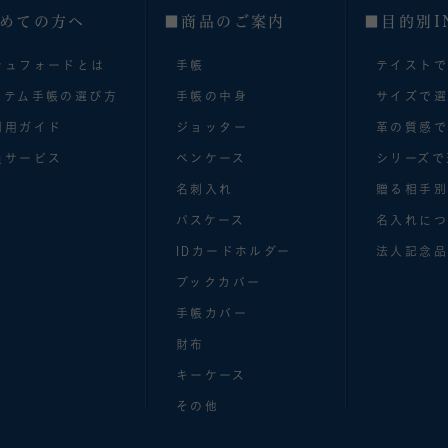
めての方へ
■商品のご案内
■目的別I
シュフォードとは
手帳
テイスト
ステム手帳の選び方
手帳の中身
サイズで
利用ガイド
ジョッター
革の質感
員サービス
ペンケース
シリーズで
名刺入れ
贈る相手
パスケース
名入れにつ
IDカードホルダー
法人記念品
ブックカバー
手帳カバー
財布
キーケース
その他