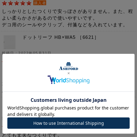
購入者
しっかりとしたつくりで安っぽさがありません。また、程
よい柔らかさがあるので使いやすいです。
デコ用のシールやクリップ、付箋などを入れています。
ドットリーフ HB×WA5 ［6621］
投稿日：2022年05月31日
購入者
どんなペンでもストレスなく筆記出来るので、出番が多い
リフィルです。
100枚入なので気兼ねなくたくさん使えます。
厚みもあるのでデコをするのにも使いやすいです。
ルガードストレッチペンホルダー MICRO5
[2569]
投稿日：2022年05月31日
購入者
とても丈夫なつくりです。