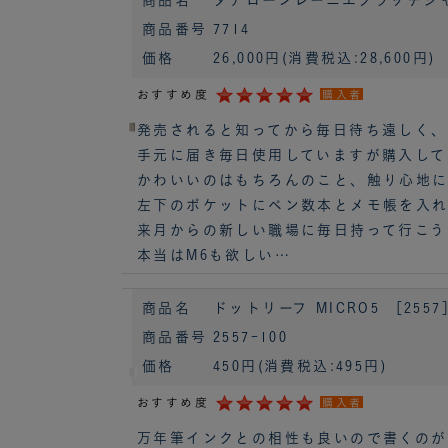
商品番号
7714
価格
26,000円
(消費税込:28,600円)
おすすめ度
購入者
発売されると知ってから毎日待ち遠しく、
手元に届き毎日使用していますが購入して
かわいいのはもちろんのこと、触り心地に
左下のポケットにペン数本とメモ帳を入れ
来月からの新しい職場に毎日持って行こう
本当はM6も欲しい…
商品名
ドットリーフ MICRO5 ［2557
商品番号
2557-100
価格
450円
(消費税込:495円)
おすすめ度
購入者
万年筆インクとの相性も良いので書くのが