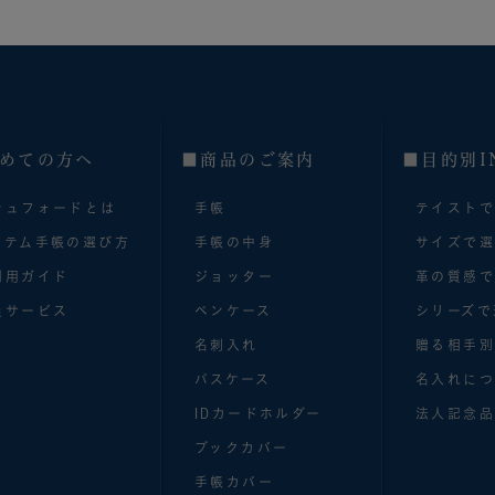
めての方へ
■商品のご案内
■目的別I
シュフォードとは
手帳
テイスト
ステム手帳の選び方
手帳の中身
サイズで
利用ガイド
ジョッター
革の質感
員サービス
ペンケース
シリーズで
名刺入れ
贈る相手
パスケース
名入れにつ
IDカードホルダー
法人記念品
ブックカバー
手帳カバー