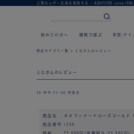
上質なレザー文具を発信する - ASHFORD since1986
初めての方へ
種類で選ぶ
革質·テイ
商品カテゴリ一覧
> とむさんのレビュー
とむさんのレビュー
30 件中 21-30 件表示
商品名
ネオフィナードローズゴールド MIN
商品番号
1255
価格
23,000円
(消費税込:25,300円)