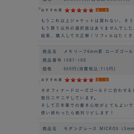
おすすめ度
購入者
もうこれ以上ジャケットは買わない、そう
もう買う以外の選択肢はありませんでした
結果、購入して大正解！リフィルはたくさ
商品名
メモリーフ6mm罫 ローズゴールド 
商品番号
1587-100
価格
650円
(消費税込:715円)
おすすめ度
購入者
ネオフィナードローズゴールドに合わせる
毎日ニヤニヤしています。
そして万年筆での書き心地がとてもよいで
使い終わったら絶対リピします！
商品名
モダングレース MICRO5 13mm f