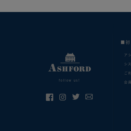
■初
ア
シ
ご
follow us!
会