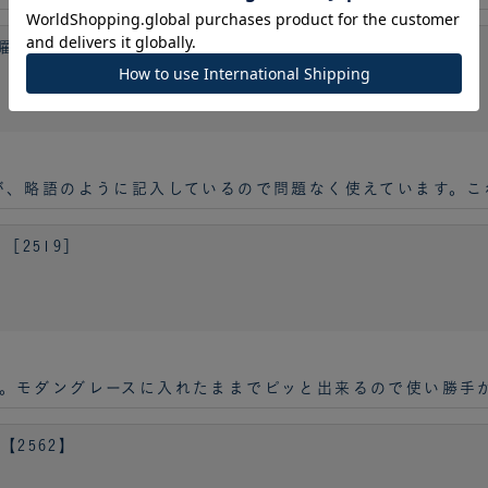
まり)MICRO5［2606］
が、略語のように記入しているので問題なく使えています。こ
［2519］
。モダングレースに入れたままでピッと出来るので使い勝手
【2562】