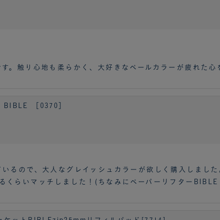
です。触り心地も柔らかく、大好きなペールカラーが疲れた心
IBLE ［0370］
ているので、大人なグレイッシュカラーが欲しく購入しました
くらいマッチしました！(ちなみにペーパーリフターBIBLE
トBIBLEzip25mmリフィルパッド[7714]