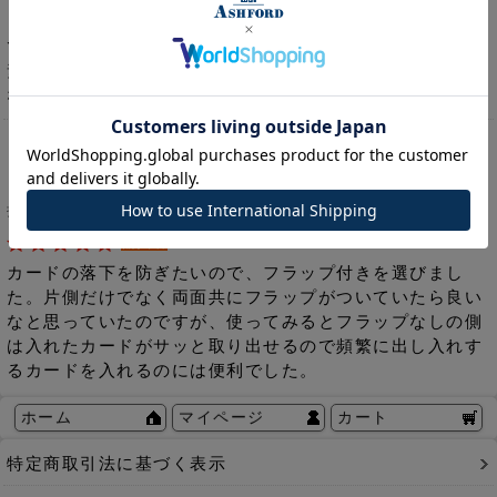
ッドにもなり便利です。トラッドという革が使われてい
て、小さい面積なのですがしっとりとしたマットな感じが
素敵です。同じシリーズのシステム手帳MICRO5も欲しく
なってしまいました。
名刺ケース MICRO5［2537］
投稿日：2020年08月04日
購入者
カードの落下を防ぎたいので、フラップ付きを選びまし
た。片側だけでなく両面共にフラップがついていたら良い
なと思っていたのですが、使ってみるとフラップなしの側
は入れたカードがサッと取り出せるので頻繁に出し入れす
るカードを入れるのには便利でした。
ホーム
マイページ
カート
特定商取引法に基づく表示