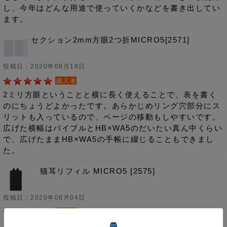
し、今年はどんな用途で使っていくかなどを書き出してい
ます。
セクション2mm方眼2つ折MICRO5[2571]
投稿日：2020年08月18日
購入者
2ミリ方眼ということと横に長く使えることで、表を書く
のにちょうどよかったです。あらかじめリング穴部分にス
リットも入っているので、ページの移動もしやすいです。
広げた横幅はバイブルとHB×WA5のだいたい真ん中くらい
で、広げたままHB×WA5の手帳に綴じることもできまし
た。
猫耳リフィル MICRO5 [2575]
投稿日：2020年08月04日
購入者
ちょっとだけ見えるてころがとてもカワイイし、ふせんパ