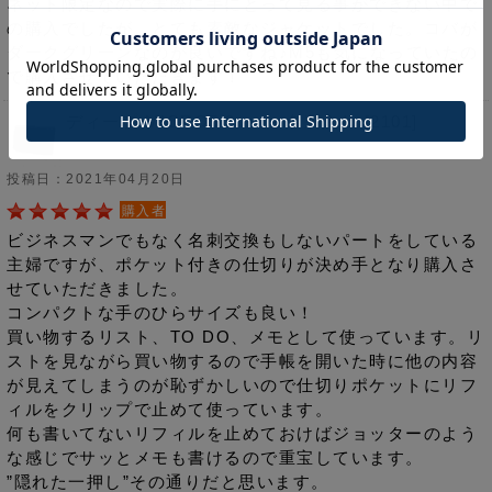
ネット限定なので実際に手にとって見る事ができない中で
の購入でしたが、とても素敵なジャケットでした。コバが
ダークグリーンなのが良いですね♪M5も気になっていたの
で購入させていただきます！
ディープ MICRO5 8mm＋名刺入れ [2101]
投稿日：2021年04月20日
購入者
ビジネスマンでもなく名刺交換もしないパートをしている
主婦ですが、ポケット付きの仕切りが決め手となり購入さ
せていただきました。
コンパクトな手のひらサイズも良い！
買い物するリスト、TO DO、メモとして使っています。リ
ストを見ながら買い物するので手帳を開いた時に他の内容
が見えてしまうのが恥ずかしいので仕切りポケットにリフ
ィルをクリップで止めて使っています。
何も書いてないリフィルを止めておけばジョッターのよう
な感じでサッとメモも書けるので重宝しています。
”隠れた一押し”その通りだと思います。