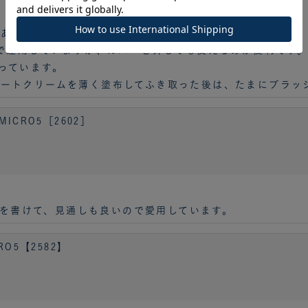
ある！ 立ってメモを取るのが大変楽！ です。
トで運用していますが、カバーを外しても使えるのが便利です
っています。
ートクリームを薄く塗布してふき取った後は、たまにブラッ
ICRO5［2602］
予定を書けて、見通しも良いので愛用しています。
O5【2582】