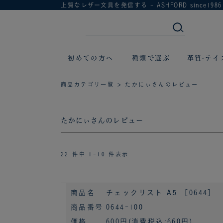
上質なレザー文具を発信する - ASHFORD since1986
初めての方へ
種類で選ぶ
革質·テイ
商品カテゴリ一覧
> たかにぃさんのレビュー
たかにぃさんのレビュー
22 件中 1-10 件表示
商品名
チェックリスト A5 ［0644］
商品番号
0644-100
価格
600円
(消費税込:660円)