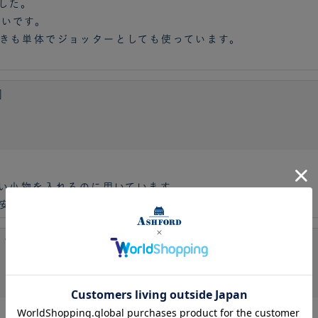
した。
軽いです。
きも単体でジョッターとしても使っています。
2］
薄い小物を入れるのに用いています。
安心感と、素早く開閉できる機動力が魅力です。
ルパッド A5 15mm [3709]