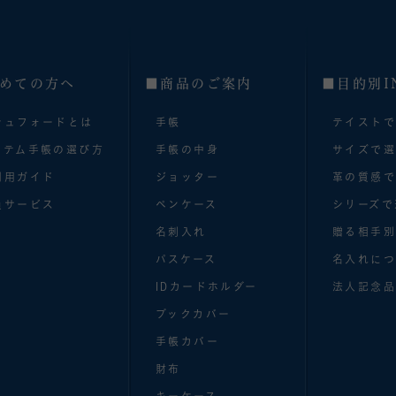
めての方へ
■商品のご案内
■目的別I
シュフォードとは
手帳
テイスト
ステム手帳の選び方
手帳の中身
サイズで
利用ガイド
ジョッター
革の質感
員サービス
ペンケース
シリーズで
名刺入れ
贈る相手
パスケース
名入れにつ
IDカードホルダー
法人記念品
ブックカバー
手帳カバー
財布