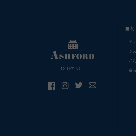
■初
ア
シ
ご
follow us!
会