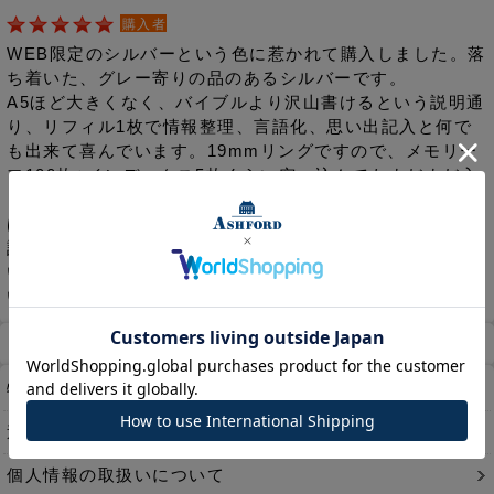
購入者
WEB限定のシルバーという色に惹かれて購入しました。落
ち着いた、グレー寄りの品のあるシルバーです。
A5ほど大きくなく、バイブルより沢山書けるという説明通
り、リフィル1枚で情報整理、言語化、思い出記入と何で
も出来て喜んでいます。19mmリングですので、メモリー
フ100枚+インデックス5枚くらい突っ込んでもまだまだ入
ります。HB×WA5はバイブルも（ナローも）穴を追加すれ
ばミニ6も綴じられるのが最高ですね。
詰め込めばそれなりに重いので、持ち運びには愛が必要と
いう事も分かり、大満足な買い物でした。ありがとうござ
います。
ホーム
マイページ
カート
特定商取引法に基づく表示
送料とお支払い方法について
個人情報の取扱いについて