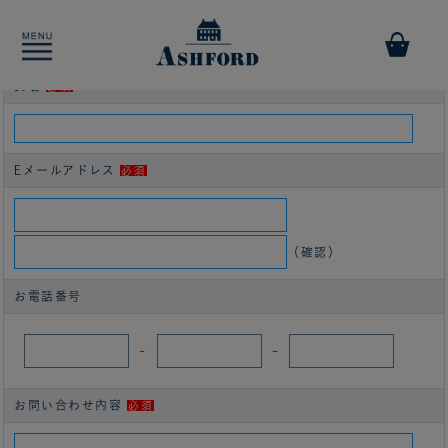
商品についてのお問い合わせ
レッドサークル ロールペンケース ［8721］
氏名
必須
Eメールアドレス
必須
（確認）
お電話番号
-
-
お問い合わせ内容
必須