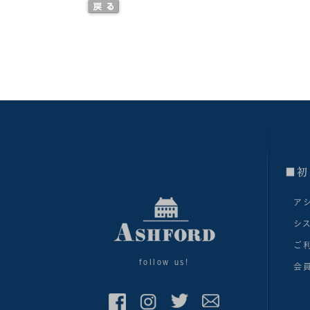
■初
ア
シ
ご
follow us!
会