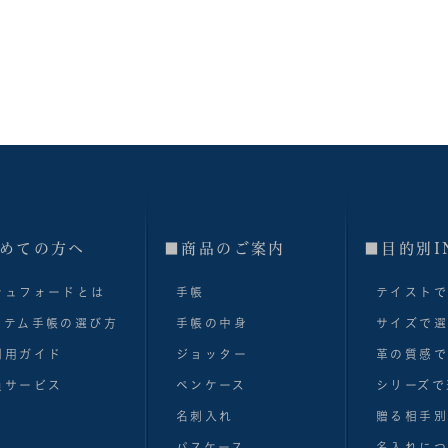
めての方へ
■商品のご案内
■目的別I
シュフォードとは
手帳
テイスト
ステム手帳の選び方
手帳の中身
サイズで
利用ガイド
ジョッター
革の質感
員サービス
ペンケース
シリーズで
名刺入れ
贈る相手
パスケース
名入れにつ