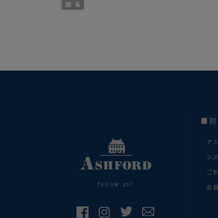
■初
ア
シ
ご
follow us!
会