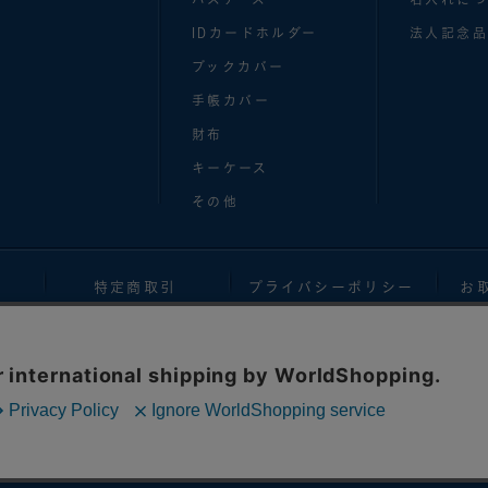
IDカードホルダー
法人記念品
ブックカバー
手帳カバー
財布
キーケース
その他
特定商取引
プライバシーポリシー
お
無断複製、転載、第三者への譲渡等を行うことを固く禁じます。 権利者の許可なく複
 duplication and reproduction of the images and contents of this websit
Copyright© ASHFORD Co.,Ltd. All Rights Reserved.