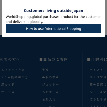
めての方へ
■商品のご案内
■目的別I
シュフォードとは
手帳
テイスト
ステム手帳の選び方
手帳の中身
サイズで
利用ガイド
ジョッター
革の質感
員サービス
ペンケース
シリーズで
名刺入れ
贈る相手
パスケース
名入れにつ