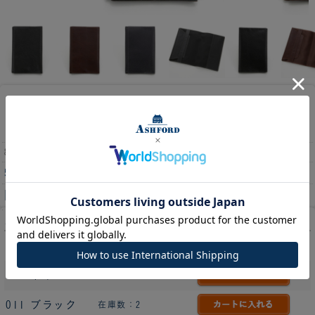
今ならポイント5倍！
ディープ ブックカバ
ー新書 ［8085］
8085
5,400円
(消費税込:5,940円)
[270ポイント進呈 ]
カラー
022 ブラウン
在庫数：2
077 ネイビー
在庫数：2
011 ブラック
在庫数：2