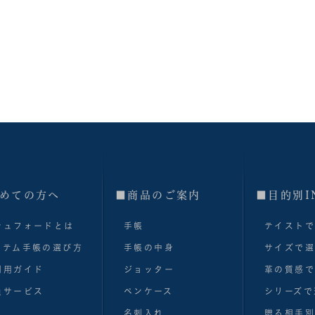
めての方へ
■商品のご案内
■目的別I
シュフォードとは
手帳
テイスト
ステム手帳の選び方
手帳の中身
サイズで
利用ガイド
ジョッター
革の質感
員サービス
ペンケース
シリーズで
名刺入れ
贈る相手