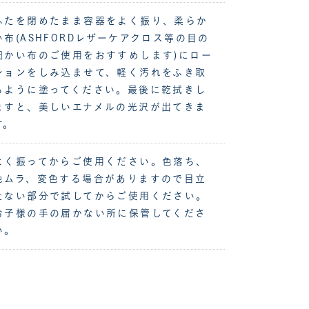
ふたを閉めたまま容器をよく振り、柔らか
い布(ASHFORDレザーケアクロス等の目の
細かい布のご使用をおすすめします)にロー
ションをしみ込ませて、軽く汚れをふき取
るように塗ってください。最後に乾拭きし
ますと、美しいエナメルの光沢が出てきま
す。
よく振ってからご使用ください。色落ち、
色ムラ、変色する場合がありますので目立
たない部分で試してからご使用ください。
お子様の手の届かない所に保管してくださ
い。