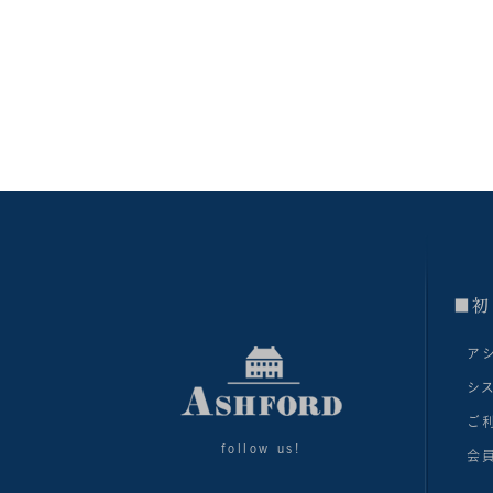
■初
ア
シ
ご
follow us!
会