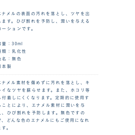
エナメルの表面の汚れを落とし、ツヤを出
します。ひび割れを予防し、潤いを与える
ローションです。
容量：30ml
種類：乳化性
色名：無色
日本製
エナメル素材を傷めずに汚れを落とし、キ
レイなツヤを蘇らせます。また、ホコリ等
も付着しにくくなります。定期的に使用す
ることにより、エナメル素材に潤いを与
え、ひび割れを予防します。無色ですの
で、どんな色のエナメルにもご使用になれ
ます。