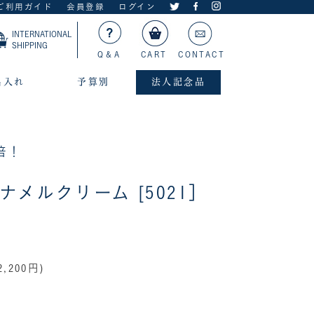
ご利用ガイド
会員登録
ログイン
INTERNATIONAL
SHIPPING
Q＆A
CART
CONTACT
名入れ
予算別
法人記念品
倍！
ナメルクリーム [5021］
,200円)