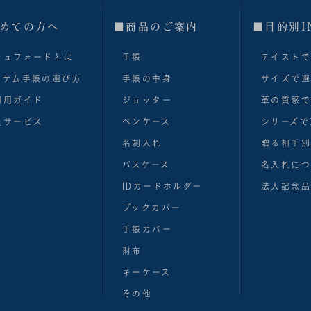
めての方へ
■商品のご案内
■目的別I
シュフォードとは
手帳
テイスト
ステム手帳の選び方
手帳の中身
サイズで
利用ガイド
ジョッター
革の質感
員サービス
ペンケース
シリーズで
名刺入れ
贈る相手
パスケース
名入れにつ
IDカードホルダー
法人記念品
ブックカバー
手帳カバー
財布
キーケース
その他