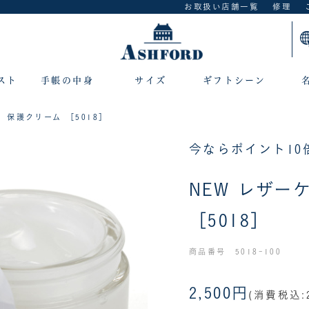
お取扱い店舗一覧
修理
スト
手帳の中身
サイズ
ギフトシーン
ア 保護クリーム ［5018］
今ならポイント10
NEW レザー
［5018］
商品番号 5018-100
2,500円
(消費税込:2