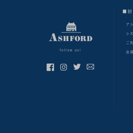
■初
ア
シ
ご
follow us!
会