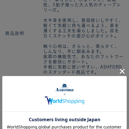
性、3拍子揃った大人気のディープシ
リーズ。
水牛革を使用し、普段使いしやすく、
軽くて気軽に持ち運べるよう、革を
薄くする工夫を凝らしました。目を
商品説明
引くステッチの遊び心がポイント。
触り心地は、さらっと、柔らかく、
しんなり、手に馴染みます。
抜群の機能性で、あなたのフットワー
クを軽快にサポート。
手軽に気軽に使いやすい、ASHFORD
のスタンダード商品です。
A5 (H235×175、中開き362mm、重
サイズ
さ415ｇ）
天然皮革を使用しており、一枚の牛革
から裁断しておりますため、掲載商品
とお届けする商品では、それぞれカ
ットされた場所により皮革の模様が
異なる場合がございます。お手元に届