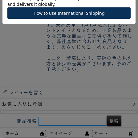
いた世界で唯一の表情をお楽しみ下
さい。
全品検品済の良品をお送りいたしま
ご注意
す。天然皮革、1点1点職人によるハ
ンドメイドとなるため、工業製品のよ
うな完璧な商品はご提供が極めて難し
く、弊社基準に合わせた良品となり
ます。あらかじめご了承ください。
モニター環境により、実際の色の見え
方と多少の差異がございます。予めご
了承ください。
レビューを書く
お気に入りに登録
商品検索
ホーム
マイページ
カート