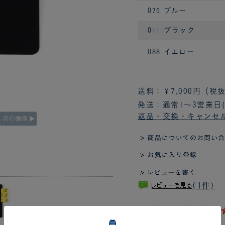
075 ブルー
011 ブラック
088 イエロー
送料：￥7,000円（
発送：通常1～3営業日
返品・交換・キャンセ
(1件)
この商品の平均評価：