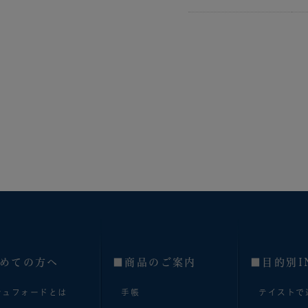
めての方へ
■商品のご案内
■目的別I
シュフォードとは
手帳
テイストで