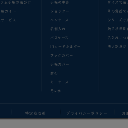
ステム手帳の選び方
手帳の中身
サイズで選
利用ガイド
ジョッター
革の質感で
員サービス
ペンケース
シリーズで
名刺入れ
贈る相手別
パスケース
名入れにつ
IDカードホルダー
法人記念品
ブックカバー
手帳カバー
財布
キーケース
その他
特定商取引
プライバシーポリシー
お