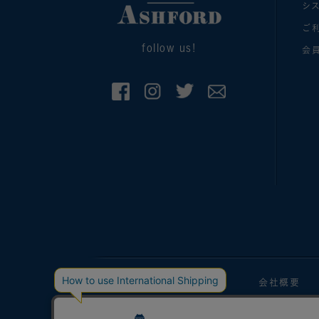
シ
ご
follow us!
会
手帳マガジン
会社概要