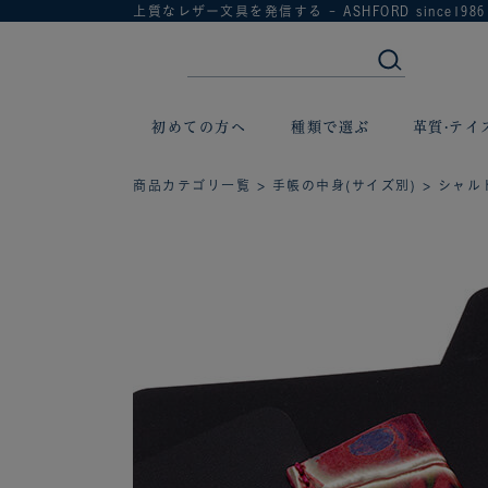
上質なレザー文具を発信する - ASHFORD since1986
初めての方へ
種類で選ぶ
革質·テイ
商品カテゴリ一覧
>
手帳の中身(サイズ別)
> シャルト