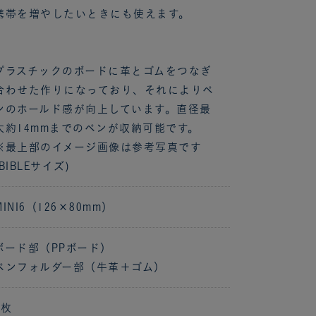
携帯を増やしたいときにも使えます。
プラスチックのボードに革とゴムをつなぎ
合わせた作りになっており、それによりペ
ンのホールド感が向上しています。直径最
大約14mmまでのペンが収納可能です。
※最上部のイメージ画像は参考写真です
(BIBLEサイズ)
MINI6（126×80mm）
ボード部（PPボード）
ペンフォルダー部（牛革＋ゴム）
1枚