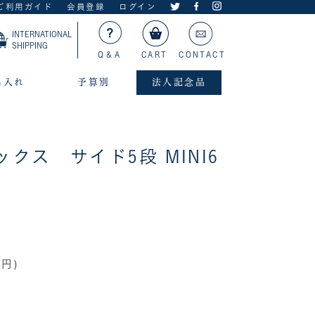
ご利用ガイド
会員登録
ログイン
INTERNATIONAL
SHIPPING
Q＆A
CART
CONTACT
名入れ
予算別
法人記念品
クス サイド5段 MINI6
0円)