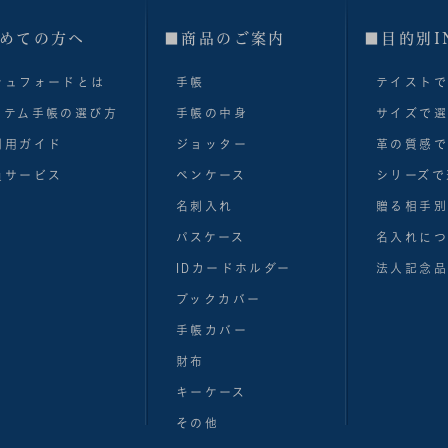
めての方へ
■商品のご案内
■目的別I
シュフォードとは
手帳
テイスト
ステム手帳の選び方
手帳の中身
サイズで
利用ガイド
ジョッター
革の質感
員サービス
ペンケース
シリーズで
名刺入れ
贈る相手
パスケース
名入れにつ
IDカードホルダー
法人記念品
ブックカバー
手帳カバー
財布
キーケース
その他