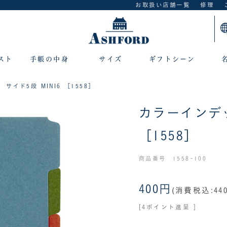
お取扱い店舗一覧
修理
スト
手帳の中身
サイズ
ギフトシーン
イド5段 MINI6 ［1558］
カラーインデッ
［1558］
商品番号 1558-100
400円
(消費税込:44
[4ポイント進呈 ]