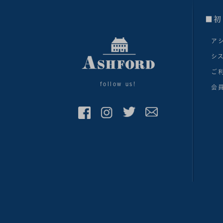
■初
ア
シ
ご
follow us!
会