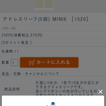
アドレスリーフ(5段) MINI6 ［1520］
1520-100
250円
(消費税込:275円)
[3ポイント進呈 ]
在庫数:11
数量
返品・交換・キャンセルについて
片面に5名分、1枚で10名分の記入が
できるアドレスリーフです。
商品説明
淡いアイボリーの色が付いているので
手帳の中でもサッとみつかります。