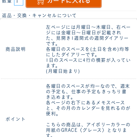
数量
返品・交換・キャンセルについて
左ページには月曜日～木曜日、右ペー
ジには金曜日～日曜日が記載され
た、見開き1週間式の週間ダイアリー
です。
商品説明
各曜日のスペースを(土日を含め)均等
にしたダイアリーです。
1日のスペースに4行の横罫が入ってい
ます。
(月曜日始まり)
各曜日のスペースが均一なので、週末
の予定も、仕事の予定もきっちり書
き込めます。
各ページの右下にあるメモスペース
と、その月のカレンダーを見れるのが
便利。
ポイント
こちらの商品は、アイボリーカラーの
用紙のGRACE〈グレース〉となりま
す。