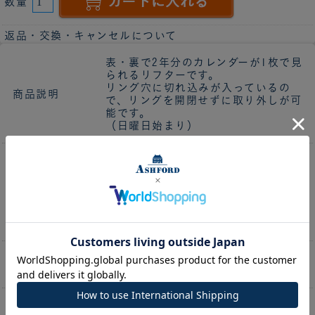
数量
返品・交換・キャンセルについて
表・裏で2年分のカレンダーが1枚で見
られるリフターです。
リング穴に切れ込みが入っているの
商品説明
で、リングを開閉せずに取り外しが可
能です。
（日曜日始まり）
下敷きや栞としても使えるカレンダ
ー。
見る頻度の高いページに挟んでおけ
ポイント
ば、リフィルから少し出ているインデ
ックスを持って、見たいページをすぐ
開けられます。
2027年1月～2028年12月 計24
期間
ヶ月
便利な付録