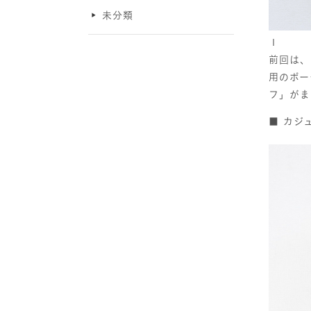
未分類
１
前回は、
用のポー
フ」がま
■ カジ