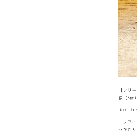
【フリー
線（6㎜
Don’
リフィル
っかかり