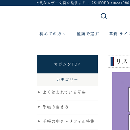
上質なレザー文具を発信する - ASHFORD since1986
初めての方へ
種類で選ぶ
革質·テイ
リス
マガジンTOP
カテゴリー
よく読まれている記事
手帳の書き方
手帳の中身〜リフィル特集