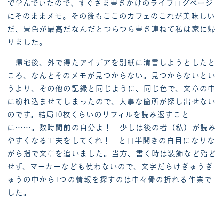
で学んでいたので、すぐさま書きかけのライフログページ
にそのままメモ。その後もここのカフェのこれが美味しい
だ、景色が最高だなんだとつらつら書き連ねて私は家に帰
りました。
帰宅後、外で得たアイデアを別紙に清書しようとしたと
ころ、なんとそのメモが見つからない。見つからないとい
うより、その他の記録と同じように、同じ色で、文章の中
に紛れ込ませてしまったので、大事な箇所が探し出せない
のです。結局10枚くらいのリフィルを読み返すこと
に……。数時間前の自分よ！ 少しは後の者（私）が読み
やすくなる工夫をしてくれ！ と口半開きの白目になりな
がら指で文章を追いました。当方、書く時は装飾など殆ど
せず、マーカーなども使わないので、文字だらけぎゅうぎ
ゅうの中から1つの情報を探すのは中々骨の折れる作業で
した。