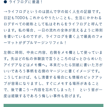
● ライフログに最適！
→ライフログというのは読んで字の如く人生の記録です。
日記もTODOもこれからやりたいことも、生活にかかわる
ログすべての総称として私はそれらをライフログと呼んで
います。私の場合、一日の流れの全体が見えるように時刻
を書いているのですが、ライフログを書く上で最高のフォ
ーマットがダブルマージンリフィル！
左側に時刻、中央に内容、右側をメモ欄として使っていま
す。先ほどの私の体験談で言うところのぱっとひらめいた
アイデアなどはメモ欄へ。本来だったら別紙に書いた方が
いいであろう事柄を右側のマージンに書くイメージです。
こうしておけば、もし清書する場合にも情報のピックアッ
プが容易になりますし、すぐにメモする場所があること
で、後で書こう→内容を忘れてしまった！ という皆が一
度は経験するであろう悔しい事件も防げます。