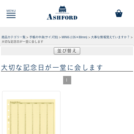
商品カテゴリ一覧
>
手帳の中身(サイズ別)
>
MINI6 (126×80mm)
>
大事な情報覚えていますか？
>
大切な記念日が一堂に会します
並び替え
大切な記念日が一堂に会します
1