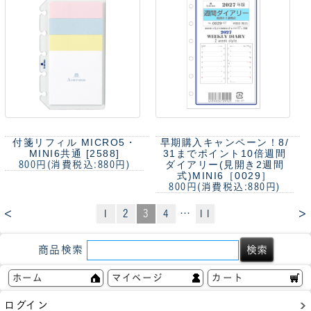
付箋リフィル MICRO5・
早期購入キャンペーン！8/
MINI6共通 [2588]
31までポイント10倍
週間
ダイアリー(見開き2週間
800円
(消費税込:880円)
式)MINI6［0029］
800円
(消費税込:880円)
<
>
1
2
3
4
…
11
商品検索
ホーム
マイページ
カート
ログイン